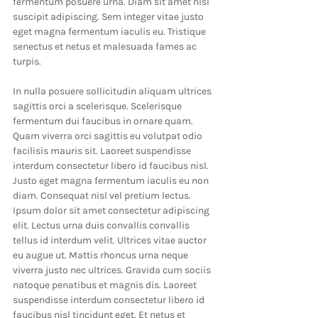
fermentum posuere urna. Diam sit amet nisl 
suscipit adipiscing. Sem integer vitae justo 
eget magna fermentum iaculis eu. Tristique 
senectus et netus et malesuada fames ac 
turpis.
In nulla posuere sollicitudin aliquam ultrices 
sagittis orci a scelerisque. Scelerisque 
fermentum dui faucibus in ornare quam. 
Quam viverra orci sagittis eu volutpat odio 
facilisis mauris sit. Laoreet suspendisse 
interdum consectetur libero id faucibus nisl. 
Justo eget magna fermentum iaculis eu non 
diam. Consequat nisl vel pretium lectus. 
Ipsum dolor sit amet consectetur adipiscing 
elit. Lectus urna duis convallis convallis 
tellus id interdum velit. Ultrices vitae auctor 
eu augue ut. Mattis rhoncus urna neque 
viverra justo nec ultrices. Gravida cum sociis 
natoque penatibus et magnis dis. Laoreet 
suspendisse interdum consectetur libero id 
faucibus nisl tincidunt eget. Et netus et 