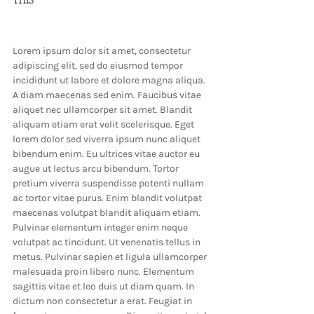
THIS
Lorem ipsum dolor sit amet, consectetur 
adipiscing elit, sed do eiusmod tempor 
incididunt ut labore et dolore magna aliqua. 
A diam maecenas sed enim. Faucibus vitae 
aliquet nec ullamcorper sit amet. Blandit 
aliquam etiam erat velit scelerisque. Eget 
lorem dolor sed viverra ipsum nunc aliquet 
bibendum enim. Eu ultrices vitae auctor eu 
augue ut lectus arcu bibendum. Tortor 
pretium viverra suspendisse potenti nullam 
ac tortor vitae purus. Enim blandit volutpat 
maecenas volutpat blandit aliquam etiam. 
Pulvinar elementum integer enim neque 
volutpat ac tincidunt. Ut venenatis tellus in 
metus. Pulvinar sapien et ligula ullamcorper 
malesuada proin libero nunc. Elementum 
sagittis vitae et leo duis ut diam quam. In 
dictum non consectetur a erat. Feugiat in 